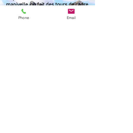
manivelle, on fait des tours de cadre
pour rembobiner le fil.
Phone
Email
Les avantages de cette technique de
pêche sont multiples: de part la
rapidité de rembobinage du fil,
on
peut pêcher en eaux peu profondes
sans risque d’accrocher
et,
en
contact direct avec le poisson, l
es
touches sont bien mieux ressenties
.