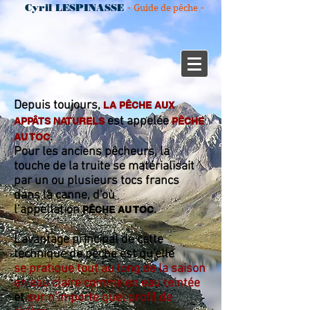
-
-
Cyril LESPINASSE
Guide de pêche
Depuis toujours,
LA PÊCHE AUX
est appelée
APPÂTS NATURELS
PÊCHE
.
AU TOC
Pour les anciens pêcheurs, la
touche de la truite se matérialisait
par un ou plusieurs tocs francs
dans la canne, d'où
l’appellation
.
PÊCHE AU TOC
L'avantage principal de cette
technique de pêche est qu'elle
se pratique tout au long de la saison
en eau claire comme en eau teintée
et
sur n’importe quel profil de