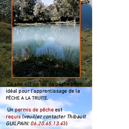
Ce site est un lac de pêche privé;
idéal pour l'apprentissage de la
.
PÊCHE A LA TRUITE
Un
permis de pêche
est
requis
(
veuillez contacter
Thibault
GUILPAIN:
06.20.65.13.4
3
)